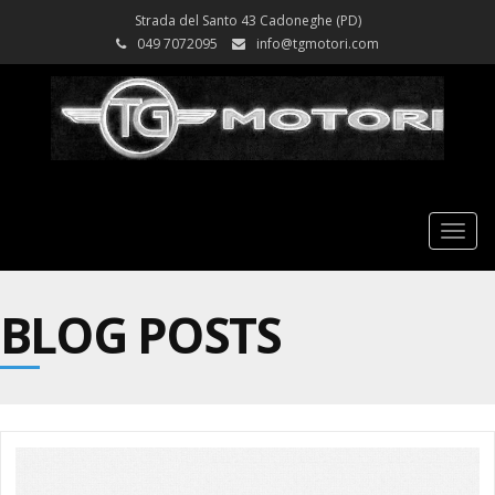
Strada del Santo 43 Cadoneghe (PD)
049 7072095
info@tgmotori.com
Tog
nav
BLOG POSTS