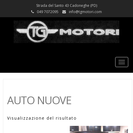
Strada del Santo 43 Cadoneghe (PD)
049 7072095
info@tgmotori.com
Tog
nav
AUTO NUOVE
Visualizzazione del risultato