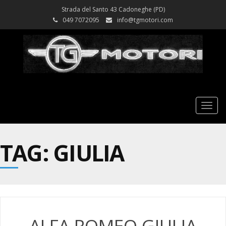
Strada del Santo 43 Cadoneghe (PD)
049 7072095
info@tgmotori.com
Tog
nav
TAG: GIULIA
ALFA ROMEO GIULIA